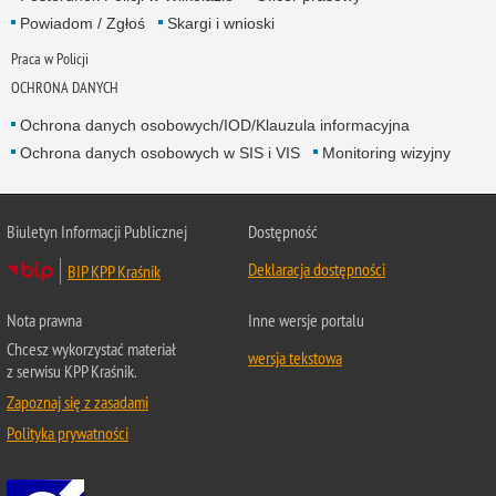
Powiadom / Zgłoś
Skargi i wnioski
Praca w Policji
OCHRONA DANYCH
Ochrona danych osobowych/IOD/Klauzula informacyjna
Ochrona danych osobowych w SIS i VIS
Monitoring wizyjny
Biuletyn Informacji Publicznej
Dostępność
Deklaracja dostępności
BIP KPP Kraśnik
Nota prawna
Inne wersje portalu
Chcesz wykorzystać materiał
wersja tekstowa
z serwisu KPP Kraśnik.
Zapoznaj się z zasadami
Polityka prywatności