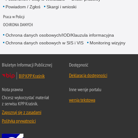
Powiadom / Zgłoś
Skargi i wnioski
Praca w Policji
OCHRONA DANYCH
Ochrona danych osobowych/IOD/Klauzula informacyjna
Ochrona danych osobowych w SIS i VIS
Monitoring wizyjny
Biuletyn Informacji Publicznej
Dostępność
Deklaracja dostępności
BIP KPP Kraśnik
Nota prawna
Inne wersje portalu
Chcesz wykorzystać materiał
wersja tekstowa
z serwisu KPP Kraśnik.
Zapoznaj się z zasadami
Polityka prywatności