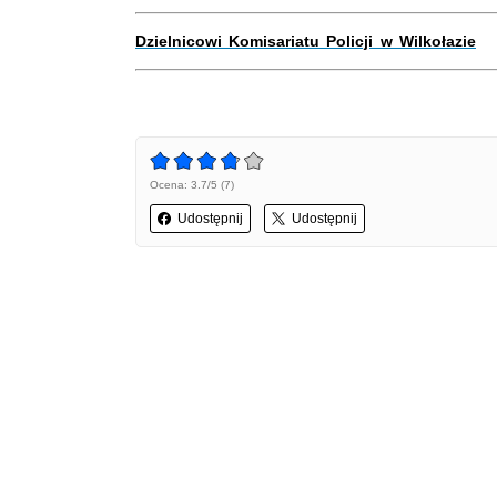
Dzielnicowi Komisariatu Policji w Wilkołazie
Ocena: 3.7/5 (7)
Udostępnij
Udostępnij