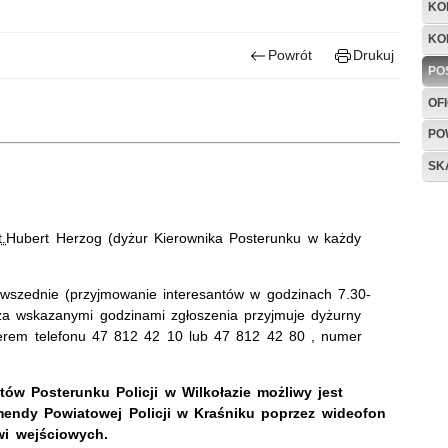
KO
KO
Powrót
Drukuj
PO
OF
PO
SK
t.
Hubert Herzog (dyżur Kierownika Posterunku w każdy
owszednie (przyjmowanie interesantów w godzinach 7.30-
oza wskazanymi godzinami zgłoszenia przyjmuje dyżurny
erem telefonu 47 812 42 10 lub 47 812 42 80 , numer
ów Posterunku Policji w Wilkołazie możliwy jest
endy Powiatowej Policji w Kraśniku poprzez wideofon
zwi wejściowych.