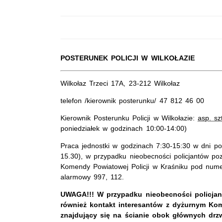
POSTERUNEK POLICJI W WILKOŁAZIE
Wilkołaz Trzeci 17A, 23-212 Wilkołaz
telefon /kierownik posterunku/ 47 812 46 00
Kierownik Posterunku Policji w Wilkołazie:
asp. sz
poniedziałek w godzinach 10:00-14:00)
Praca jednostki w godzinach 7:30-15:30 w dni p
15.30), w przypadku nieobecności policjantów p
Komendy Powiatowej Policji w Kraśniku pod num
alarmowy 997, 112.
UWAGA!!! W przypadku nieobecności policjant
również kontakt interesantów z dyżurnym Kom
znajdujący się na ścianie obok głównych dr