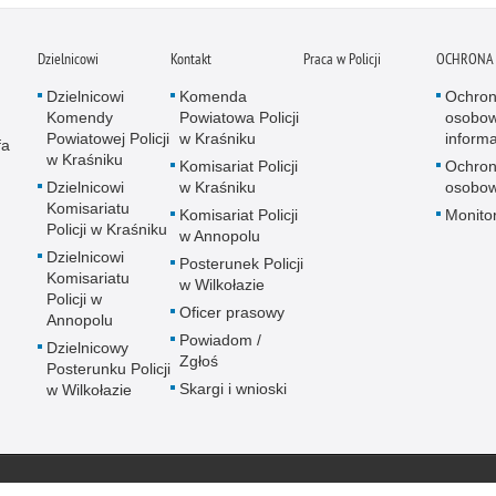
Dzielnicowi
Kontakt
Praca w Policji
OCHRONA
Dzielnicowi
Komenda
Ochron
Komendy
Powiatowa Policji
osobow
Powiatowej Policji
w Kraśniku
inform
fa
w Kraśniku
Komisariat Policji
Ochron
Dzielnicowi
w Kraśniku
osobow
Komisariatu
Komisariat Policji
Monitor
Policji w Kraśniku
w Annopolu
Dzielnicowi
Posterunek Policji
Komisariatu
w Wilkołazie
Policji w
Oficer prasowy
Annopolu
Powiadom /
Dzielnicowy
Zgłoś
Posterunku Policji
Skargi i wnioski
w Wilkołazie