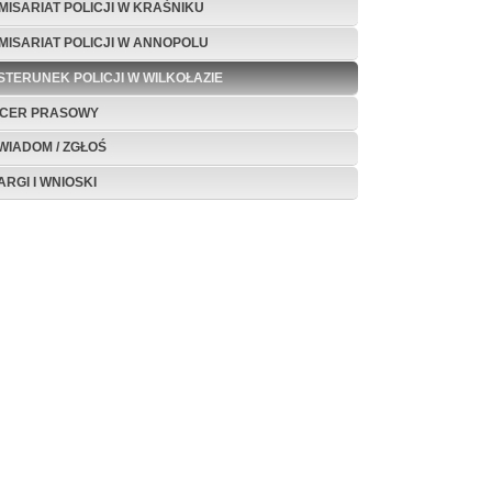
MISARIAT POLICJI W KRAŚNIKU
MISARIAT POLICJI W ANNOPOLU
STERUNEK POLICJI W WILKOŁAZIE
ICER PRASOWY
WIADOM / ZGŁOŚ
ARGI I WNIOSKI