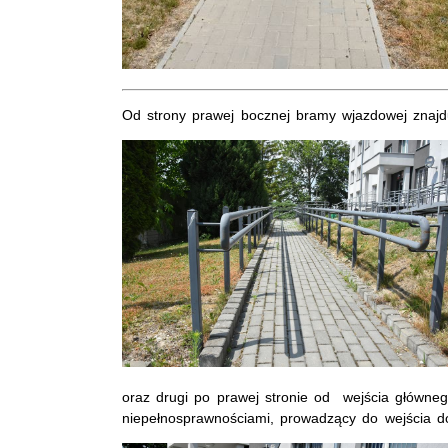
Od strony prawej bocznej bramy wjazdowej znajd
oraz drugi po prawej stronie od wejścia główne
niepełnosprawnościami, prowadzący do wejścia d