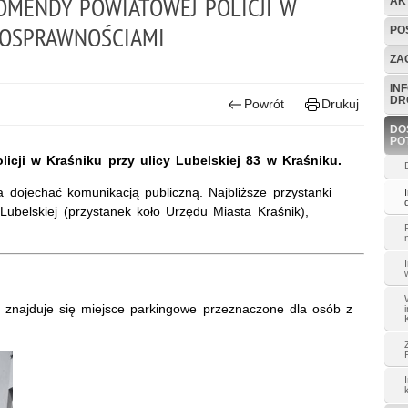
OMENDY POWIATOWEJ POLICJI W
AK
NOSPRAWNOŚCIAMI
PO
ZA
IN
DR
Powrót
Drukuj
DO
PO
ji w Kraśniku przy ulicy Lubelskiej 83 w Kraśniku.
dojechać komunikacją publiczną. Najbliższe przystanki
ubelskiej (przystanek koło Urzędu Miasta Kraśnik),
j znajduje się miejsce parkingowe przeznaczone dla osób z