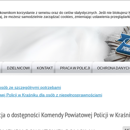
kownikom korzystanie z serwisu oraz do celów statystycznych. Jeśli nie blokujesz t
j, że możesz samodzielnie zarządzać cookies, zmieniając ustawienia przeglądarki
DZIELNICOWI
KONTAKT
PRACA W POLICJI
OCHRONA DANYC
osób ze szczególnymi potrzebami
j Policji w Kraśniku dla osób z niepełnosprawnościami
ja o dostępności Komendy Powiatowej Policji w Kraśn