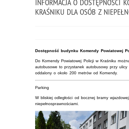
INFORMACJA O DOSTĘPNOŚCI K
KRAŚNIKU DLA OSÓB Z NIEPEŁ
Dostępność budynku Komendy Powiatowej Polic
Do Komendy Powiatowej Policji w Kraśniku można 
autobusowe to przystanek autobusowy przy ulicy L
oddalony o około 200 metrów od Komendy.
Parking
W bliskiej odległości od bocznej bramy wjazdowe
niepełnosprawnościami.