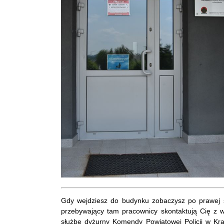
Gdy wejdziesz do budynku zobaczysz po prawej s
przebywający tam pracownicy skontaktują Cię z 
służbę dyżurny Komendy Powiatowej Policji w Kra