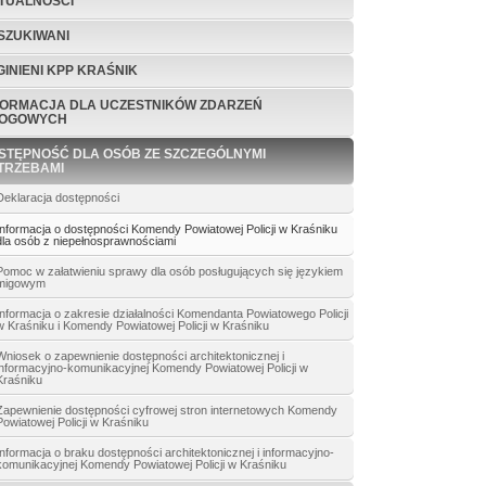
TUALNOŚCI
SZUKIWANI
GINIENI KPP KRAŚNIK
FORMACJA DLA UCZESTNIKÓW ZDARZEŃ
OGOWYCH
STĘPNOŚĆ DLA OSÓB ZE SZCZEGÓLNYMI
TRZEBAMI
Deklaracja dostępności
Informacja o dostępności Komendy Powiatowej Policji w Kraśniku
dla osób z niepełnosprawnościami
Pomoc w załatwieniu sprawy dla osób posługujących się językiem
migowym
Informacja o zakresie działalności Komendanta Powiatowego Policji
w Kraśniku i Komendy Powiatowej Policji w Kraśniku
Wniosek o zapewnienie dostępności architektonicznej i
informacyjno-komunikacyjnej Komendy Powiatowej Policji w
Kraśniku
Zapewnienie dostępności cyfrowej stron internetowych Komendy
Powiatowej Policji w Kraśniku
Informacja o braku dostępności architektonicznej i informacyjno-
komunikacyjnej Komendy Powiatowej Policji w Kraśniku