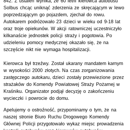
842. Z ustaleń wynika, że 60 letni kierowca autobusu
Solbus chcąc uniknąć zderzenia ze skręcającym w lewo
poprzedzającym go pojazdem, zjechał do rowu.
Autokarem podróżowało 23 dzieci w wieku od 9-18 lat
oraz troje opiekunów. W akcji ratowniczej uczestniczyło
kilkanaście jednostek policji straży i pogotowia. Po
udzieleniu pomocy medycznej okazało się, że na
szczęście nikt nie wymaga hospitalizacji.
Kierowca był trzeźwy. Został ukarany mandatem karnym
w wysokości 2000 złotych. Na czas zorganizowania
zastępczego autokaru, dzieci zostały przewiezione przez
strażaków do Komendy Powiatowej Straży Pożarnej w
Kraśniku. Organizator podjął decyzję o zakończeniu
wycieczki i powrocie do domu.
Apelujemy o ostroźność, przypominamy o tym, że na
naszej stronie Biuro Ruchu Drogowego Komendy
Głównej Policji przygotowało wykaz miejsc prowadzenia